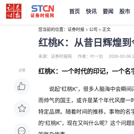
首页
快讯
要闻
股市
您当前的位置：
证券时报
>
公司
>
正文
红桃K：从昔日辉煌到
来源：证券时报网
作者：叶一剑
2026-02-06 
红桃K：一个时代的印记，一个名
点赞
说起“红桃K”，很多人脑海中会瞬
而帅气的国王，或许是某个年代风靡一
特定品牌。随着时间的推移，事物的名字
的“红桃K”，现在又叫什么呢？这个问