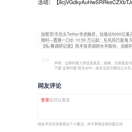
活动：【
8cjVGdkyAuHwSRRkeCZXbTJ
加密货!币巨头Tether寻求融资，估值达5000亿美
限时—置换一口价 10.59 万元起：东风风行星海 S
【私:募调研记录】凯丰投资调研水羊股份、派能
声明：证券时报力求信息真实、准确，文章提及内
下载“证券时报”官方APP，或关注官方微信公众
网友评论
登录
后可以发言
网友评论仅供其表达个人看法，并不表明证券时报立场